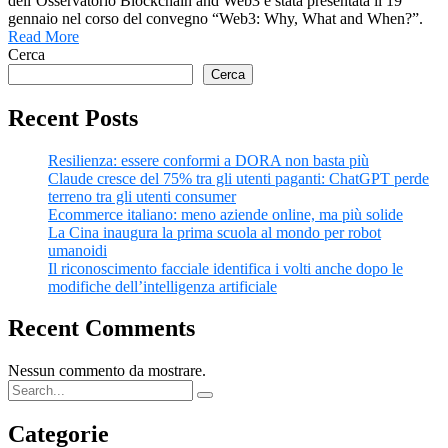
dell’Osservatorio Blockchain and Web3 è stata presentata il 19
gennaio nel corso del convegno “Web3: Why, What and When?”.
Read More
Cerca
Cerca
Recent Posts
Resilienza: essere conformi a DORA non basta più
Claude cresce del 75% tra gli utenti paganti: ChatGPT perde
terreno tra gli utenti consumer
Ecommerce italiano: meno aziende online, ma più solide
La Cina inaugura la prima scuola al mondo per robot
umanoidi
Il riconoscimento facciale identifica i volti anche dopo le
modifiche dell’intelligenza artificiale
Recent Comments
Nessun commento da mostrare.
Categorie